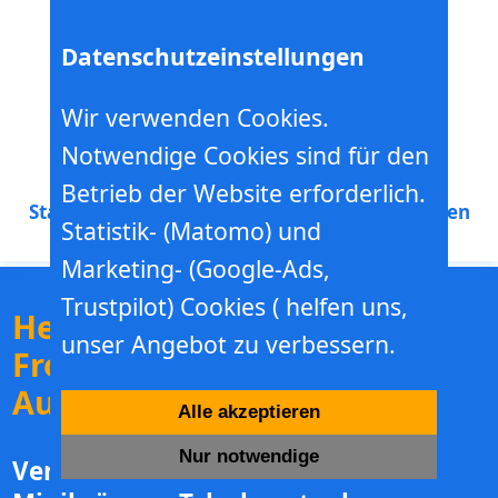
Datenschutzeinstellungen
Wir verwenden Cookies.
Notwendige Cookies sind für den
Hebebühnen- Minikranverleih
Betrieb der Website erforderlich.
Start
Mieten
Werkstatt
Schulung
Baumschneiden
Statistik- (Matomo) und
Marketing- (Google-Ads,
Trustpilot) Cookies ( helfen uns,
Hebebühnenverleih für
unser Angebot zu verbessern.
Frontstapler in München -
Augsburg - Landsberg
Alle akzeptieren
Nur notwendige
Vermietung von Frontstapler -