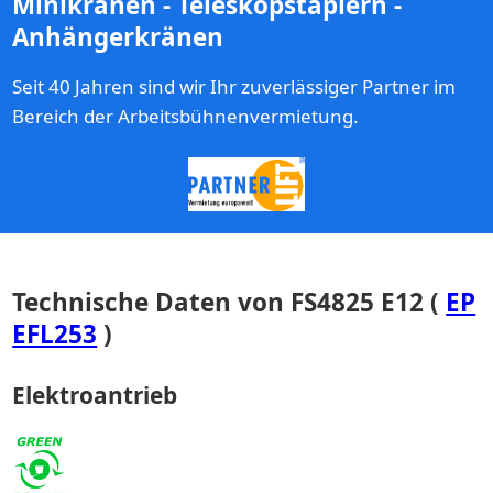
Minikränen - Teleskopstaplern -
Anhängerkränen
Seit 40 Jahren sind wir Ihr zuverlässiger Partner im
Bereich der Arbeitsbühnenvermietung.
Technische Daten von FS4825 E12 (
EP
EFL253
)
Elektroantrieb