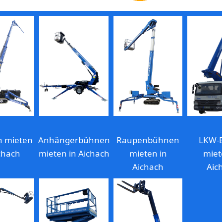
n mieten
Anhängerbühnen
Raupenbühnen
LKW-
chach
mieten in Aichach
mieten in
miet
Aichach
Aic