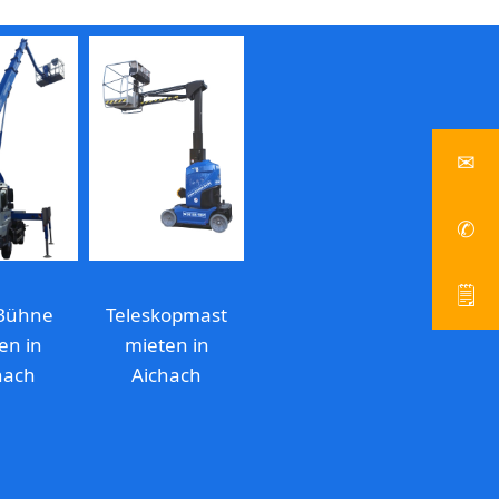
✉
info
✆
Z
🗒
Bühne
Teleskopmast
A
en in
mieten in
hach
Aichach