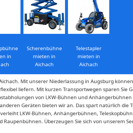
opbühne
Scherenbühne
Telestapler
en in
mieten in
mieten in
hach
Aichach
Aichach
Aichach. Mit unserer Niederlassung in Augsburg könne
flexibel liefern. Mit kurzen Transportwegen sparen Sie 
 Selbstabholungen von LKW-Bühnen und Anhängerbühnen
nderen Geräten bieten wir an. Das spart natürlich die 
g verleiht LKW-Bühnen, Anhängerbühnen, Teleskopbüh
 Raupenbühnen. Überzeugen Sie sich von unserem Serv