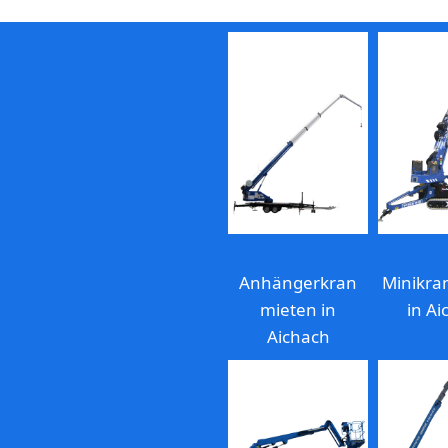
Anhängerkran
Minikra
mieten in
in Ai
Aichach