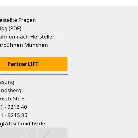
estellte Fragen
log (PDF)
ühnen nach Hersteller
erbühnen München
PartnerLIFT
assung
andsberg
osch-Str. 8
91 - 9213 40
1 - 9215 85
g[AT]schmid-hv.de