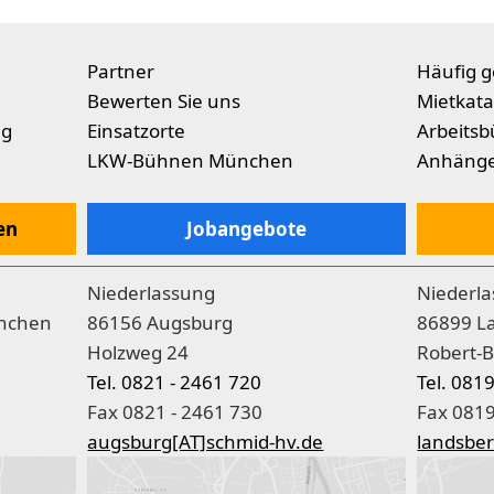
Partner
Häufig g
Bewerten Sie uns
Mietkata
ng
Einsatzorte
Arbeitsb
LKW-Bühnen München
Anhäng
en
Jobangebote
Niederlassung
Niederl
nchen
86156 Augsburg
86899 L
Holzweg 24
Robert-B
Tel. 0821 - 2461 720
Tel. 081
Fax 0821 - 2461 730
Fax 0819
augsburg[AT]schmid-hv.de
landsber