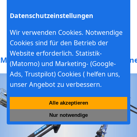
Datenschutzeinstellungen
Wir verwenden Cookies. Notwendige
Cookies sind für den Betrieb der
Hebebühnen- Minikranverleih
Website erforderlich. Statistik-
t
Mieten
Werkstatt
Schulung
Baumschne
(Matomo) und Marketing- (Google-
Ads, Trustpilot) Cookies ( helfen uns,
unser Angebot zu verbessern.
Alle akzeptieren
Nur notwendige