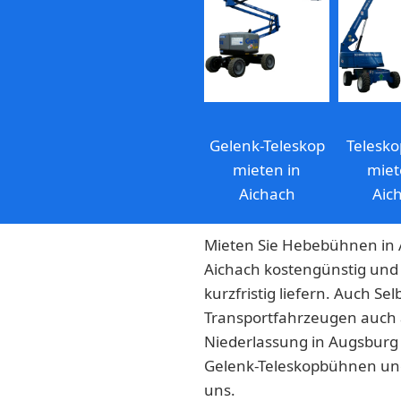
Gelenk-Teleskop
Telesk
mieten in
miet
Aichach
Aic
Mieten Sie Hebebühnen in 
Aichach kostengünstig und 
kurzfristig liefern. Auch
Transportfahrzeugen auch a
Niederlassung in Augsbur
Gelenk-Teleskopbühnen und
uns.