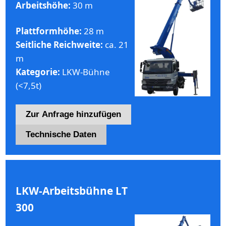
Arbeitshöhe:
30 m
Plattformhöhe:
28 m
Seitliche Reichweite:
ca. 21
m
Kategorie:
LKW-Bühne
(<7,5t)
Zur Anfrage hinzufügen
Technische Daten
LKW-Arbeitsbühne LT
300