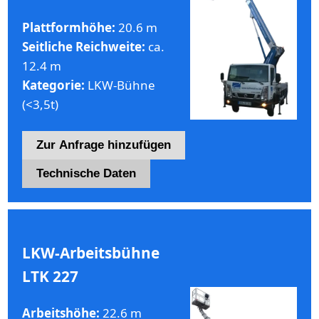
Plattformhöhe:
20.6 m
Seitliche Reichweite:
ca.
12.4 m
Kategorie:
LKW-Bühne
(<3,5t)
Zur Anfrage hinzufügen
Technische Daten
LKW-Arbeitsbühne
LTK 227
Arbeitshöhe:
22.6 m