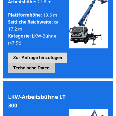
Arbeitshöhe:
21.6 m
Plattformhöhe:
19.6 m
Seitliche Reichweite:
ca.
17.2 m
Kategorie:
LKW-Bühne
(<7,5t)
Zur Anfrage hinzufügen
Technische Daten
LKW-Arbeitsbühne LT
300