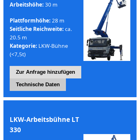
Arbeitshöhe:
30 m
Plattformhöhe:
28 m
Seitliche Reichweite:
ca.
20.5 m
Kategorie:
LKW-Bühne
(<7,5t)
Zur Anfrage hinzufügen
Technische Daten
LKW-Arbeitsbühne LT
330