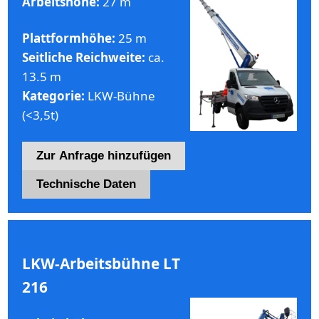
Arbeitshöhe:
27 m
Plattformhöhe:
25 m
Seitliche Reichweite:
ca.
13.5 m
Kategorie:
LKW-Bühne
(<3,5t)
Zur Anfrage hinzufügen
Technische Daten
LKW-Arbeitsbühne LT
216