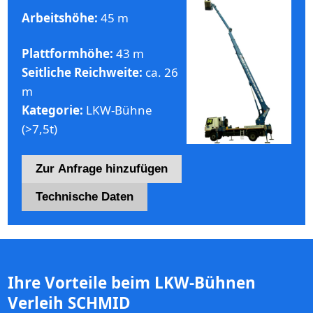
Arbeitshöhe:
45 m
Plattformhöhe:
43 m
Seitliche Reichweite:
ca. 26
m
Kategorie:
LKW-Bühne
(>7,5t)
Zur Anfrage hinzufügen
Technische Daten
Ihre Vorteile beim LKW-Bühnen
Verleih SCHMID