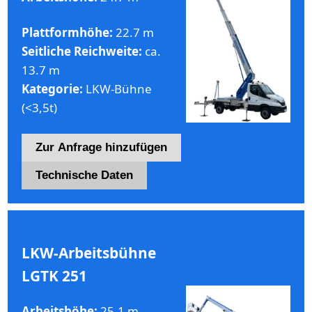
Plattformhöhe:
22.7 m
Seitliche Reichweite:
ca.
13.7 m
Kategorie:
LKW-Bühne
(<3,5t)
Zur Anfrage hinzufügen
Technische Daten
LKW-Arbeitsbühne
LGTK 251
Arbeitshöhe:
25.1 m