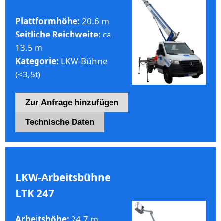
Plattformhöhe:
20.6 m
Seitliche Reichweite:
ca.
13.5 m
Kategorie:
LKW-Bühne
(<3,5t)
Zur Anfrage hinzufügen
Technische Daten
LKW-Arbeitsbühne
LTK 247
Arbeitshöhe:
24.7 m