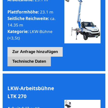
Plattformhöhe:
23.1 m
Seitliche Reichweite:
ca.
14.35 m
Kategorie:
LKW-Bühne
(<3,5t)
Zur Anfrage hinzufügen
Technische Daten
LKW-Arbeitsbühne
LTK 270