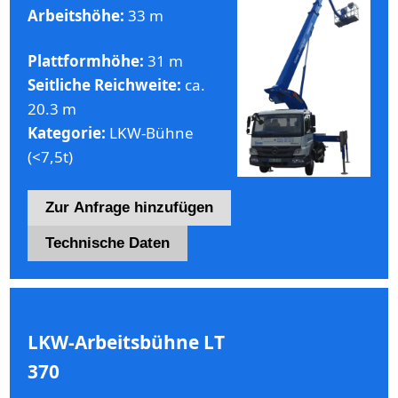
Arbeitshöhe:
33 m
Plattformhöhe:
31 m
Seitliche Reichweite:
ca.
20.3 m
Kategorie:
LKW-Bühne
(<7,5t)
Zur Anfrage hinzufügen
Technische Daten
LKW-Arbeitsbühne LT
370