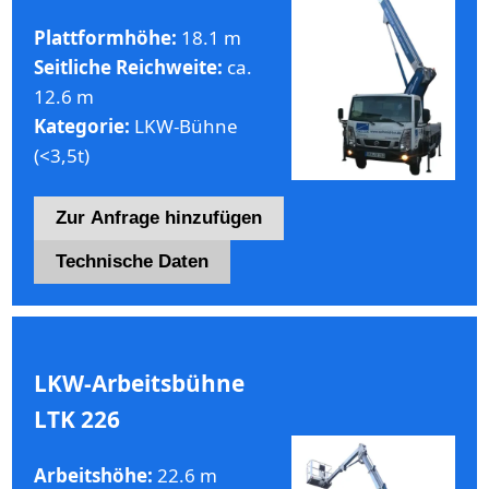
Plattformhöhe:
18.1 m
Seitliche Reichweite:
ca.
12.6 m
Kategorie:
LKW-Bühne
(<3,5t)
Zur Anfrage hinzufügen
Technische Daten
LKW-Arbeitsbühne
LTK 226
Arbeitshöhe:
22.6 m