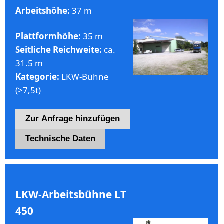
Arbeitshöhe:
37 m
Plattformhöhe:
35 m
Seitliche Reichweite:
ca.
31.5 m
Kategorie:
LKW-Bühne
(>7,5t)
Zur Anfrage hinzufügen
Technische Daten
LKW-Arbeitsbühne LT
450