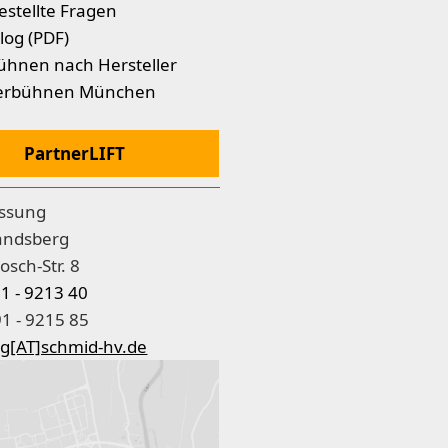
estellte Fragen
log (PDF)
ühnen nach Hersteller
erbühnen München
PartnerLIFT
assung
andsberg
osch-Str. 8
91 - 9213 40
1 - 9215 85
g[AT]schmid-hv.de