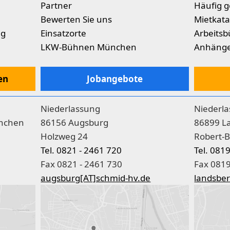
Partner
Häufig g
Bewerten Sie uns
Mietkata
ng
Einsatzorte
Arbeitsb
LKW-Bühnen München
Anhäng
en
Jobangebote
Niederlassung
Niederl
nchen
86156 Augsburg
86899 L
Holzweg 24
Robert-B
Tel. 0821 - 2461 720
Tel. 081
Fax 0821 - 2461 730
Fax 0819
augsburg[AT]schmid-hv.de
landsber