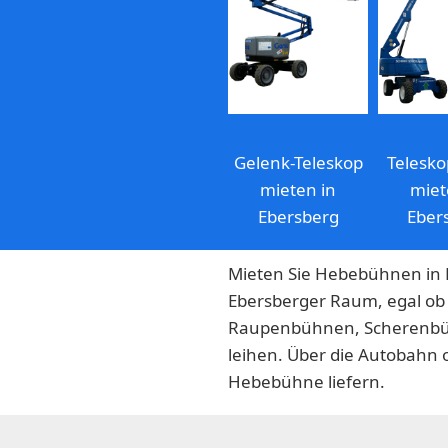
Gelenk-Teleskop
Telesk
mieten in
miet
Ebersberg
Eber
Mieten Sie Hebebühnen in E
Ebersberger Raum, egal ob 
Raupenbühnen, Scherenbü
leihen. Über die Autobahn o
Hebebühne liefern.