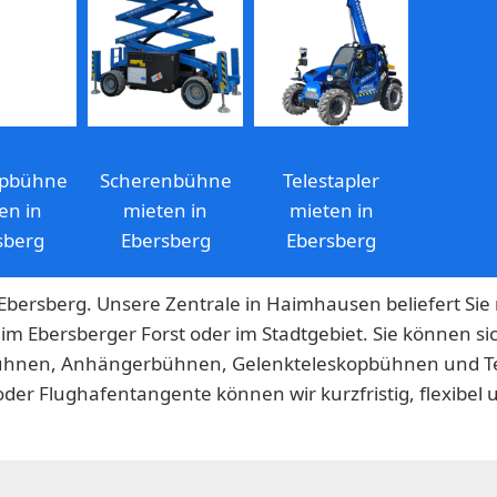
opbühne
Scherenbühne
Telestapler
en in
mieten in
mieten in
sberg
Ebersberg
Ebersberg
bersberg. Unsere Zentrale in Haimhausen beliefert Sie
im Ebersberger Forst oder im Stadtgebiet. Sie können 
hnen, Anhängerbühnen, Gelenkteleskopbühnen und Te
der Flughafentangente können wir kurzfristig, flexibel 