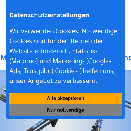
Datenschutzeinstellungen
Wir verwenden Cookies. Notwendige
Cookies sind für den Betrieb der
Hebebühnen- Minikranverleih
Website erforderlich. Statistik-
t
Mieten
Werkstatt
Schulung
Baumschne
(Matomo) und Marketing- (Google-
Ads, Trustpilot) Cookies ( helfen uns,
unser Angebot zu verbessern.
Alle akzeptieren
Nur notwendige