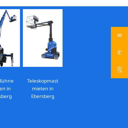
✉
info
✆
Z
🗒
A
Bühne
Teleskopmast
en in
mieten in
sberg
Ebersberg