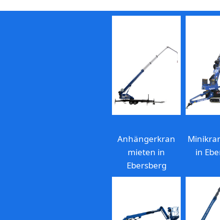
Anhängerkran
Minikra
mieten in
in Ebe
Ebersberg