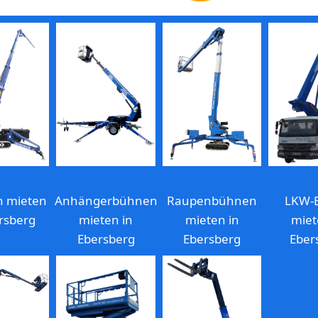
n mieten
Anhängerbühnen
Raupenbühnen
LKW-
rsberg
mieten in
mieten in
miet
Ebersberg
Ebersberg
Eber