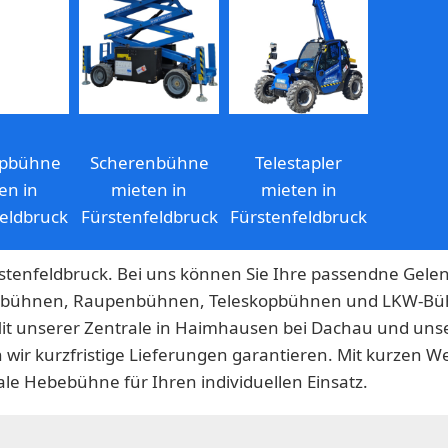
opbühne
Scherenbühne
Telestapler
en in
mieten in
mieten in
eldbruck
Fürstenfeldbruck
Fürstenfeldbruck
tenfeldbruck. Bei uns können Sie Ihre passendne Gele
bühnen, Raupenbühnen, Teleskopbühnen und LKW-Bü
Mit unserer Zentrale in Haimhausen bei Dachau und unse
wir kurzfristige Lieferungen garantieren. Mit kurzen 
ale Hebebühne für Ihren individuellen Einsatz.