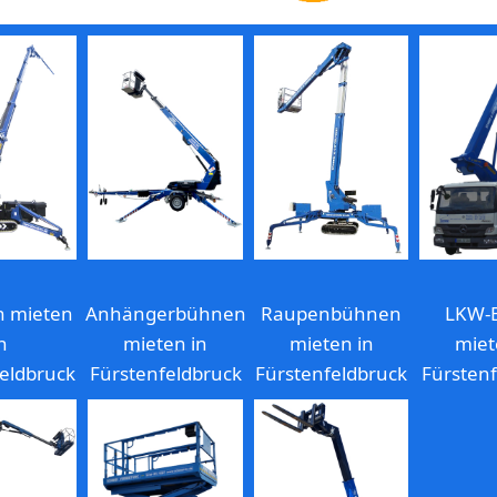
n mieten
Anhängerbühnen
Raupenbühnen
LKW-
n
mieten in
mieten in
miet
eldbruck
Fürstenfeldbruck
Fürstenfeldbruck
Fürsten