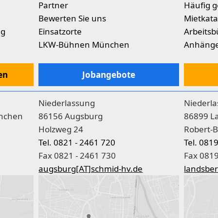
Partner
Häufig g
Bewerten Sie uns
Mietkata
ng
Einsatzorte
Arbeitsb
LKW-Bühnen München
Anhäng
en
Jobangebote
Niederlassung
Niederl
nchen
86156 Augsburg
86899 L
Holzweg 24
Robert-B
Tel. 0821 - 2461 720
Tel. 081
Fax 0821 - 2461 730
Fax 0819
augsburg[AT]schmid-hv.de
landsber