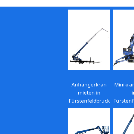
Anhängerkran
Minikra
mieten in
i
Fürstenfeldbruck
Fürstenf