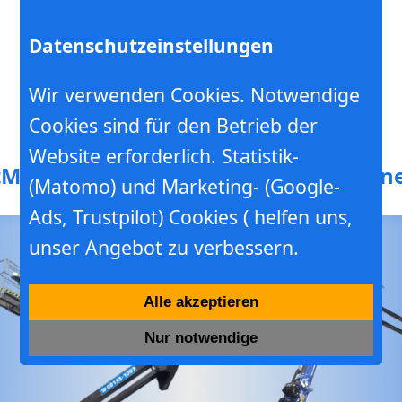
Datenschutzeinstellungen
Wir verwenden Cookies. Notwendige
Cookies sind für den Betrieb der
Hebebühnen- Minikranverleih
Website erforderlich. Statistik-
t
Mieten
Werkstatt
Schulung
Baumschne
(Matomo) und Marketing- (Google-
Ads, Trustpilot) Cookies ( helfen uns,
unser Angebot zu verbessern.
Alle akzeptieren
Nur notwendige