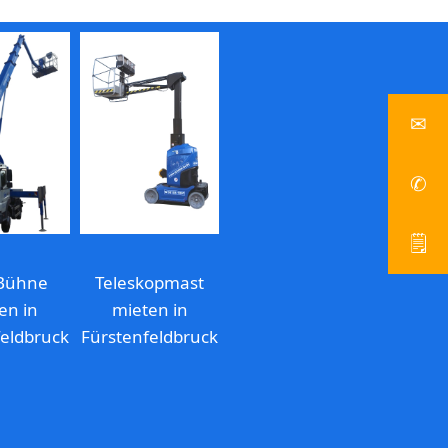
✉
info
✆
Z
🗒
A
Bühne
Teleskopmast
en in
mieten in
feldbruck
Fürstenfeldbruck