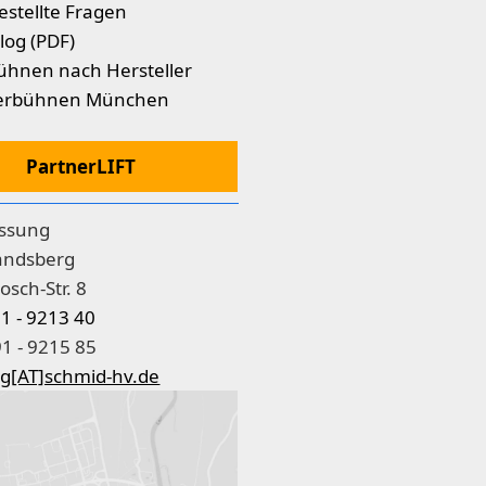
estellte Fragen
log (PDF)
ühnen nach Hersteller
erbühnen München
PartnerLIFT
assung
andsberg
osch-Str. 8
91 - 9213 40
1 - 9215 85
g[AT]schmid-hv.de