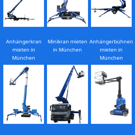
Anhängerkran
Minikran mieten
Anhängerbühnen
mieten in
in München
mieten in
München
München