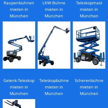
Raupenbühnen
LKW-Bühne
Teleskopmast
mieten in
mieten in
mieten in
München
München
München
Gelenk-Teleskop
Teleskopbühne
Scherenbühne
mieten in
mieten in
mieten in
München
München
München