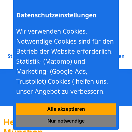
Datenschutzeinstellungen
Wir verwenden Cookies.
Notwendige Cookies sind für den
Hebebühnen- Minikranverleih
Betrieb der Website erforderlich.
Start
Mieten
Werkstatt
Schulung
Baumschneiden
Statistik- (Matomo) und
Marketing- (Google-Ads,
Trustpilot) Cookies ( helfen uns,
unser Angebot zu verbessern.
Alle akzeptieren
Hebebühnen mieten in
Nur notwendige
München