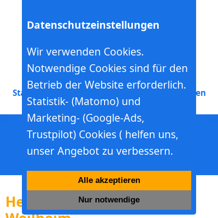
Datenschutzeinstellungen
Wir verwenden Cookies.
Notwendige Cookies sind für den
Hebebühnen- Minikranverleih
Betrieb der Website erforderlich.
Start
Mieten
Werkstatt
Schulung
Baumschneiden
Statistik- (Matomo) und
Marketing- (Google-Ads,
Trustpilot) Cookies ( helfen uns,
unser Angebot zu verbessern.
Alle akzeptieren
Hebebühnen mieten in
Nur notwendige
Weilheim