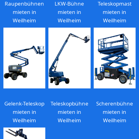
Raupenbühnen
LKW-Bühne
Teleskopmast
mieten in
mieten in
mieten in
Weilheim
Weilheim
Weilheim
Gelenk-Teleskop
Teleskopbühne
Scherenbühne
mieten in
mieten in
mieten in
Weilheim
Weilheim
Weilheim