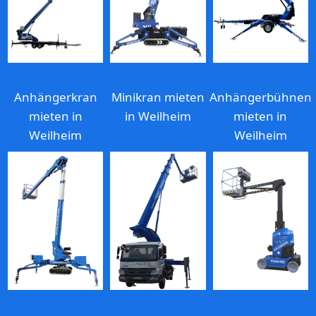
Anhängerkran
Minikran mieten
Anhängerbühnen
mieten in
in Weilheim
mieten in
Weilheim
Weilheim