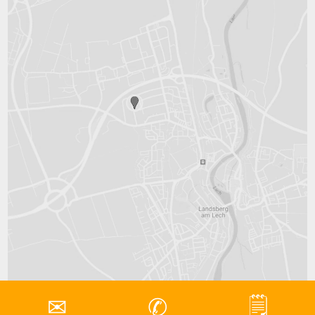
✉
✆
🗒
© 2026 SCHMID Hebebühnenverleih GmbH,