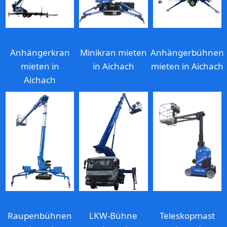
Anhängerkran
Minikran mieten
Anhängerbühnen
mieten in
in Aichach
mieten in Aichach
Aichach
Raupenbühnen
LKW-Bühne
Teleskopmast