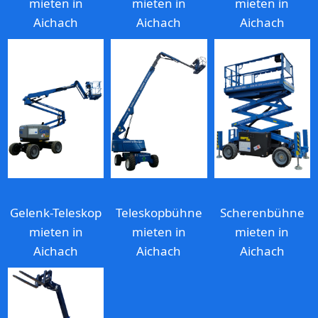
mieten in
mieten in
mieten in
Aichach
Aichach
Aichach
Gelenk-Teleskop
Teleskopbühne
Scherenbühne
mieten in
mieten in
mieten in
Aichach
Aichach
Aichach