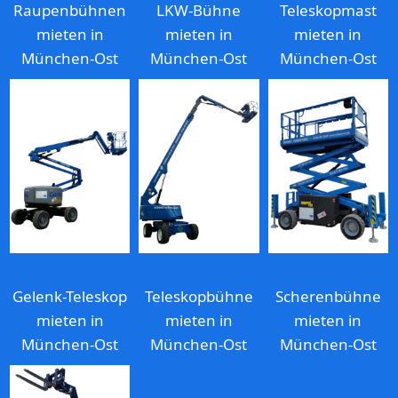
Raupenbühnen
LKW-Bühne
Teleskopmast
mieten in
mieten in
mieten in
München-Ost
München-Ost
München-Ost
Gelenk-Teleskop
Teleskopbühne
Scherenbühne
mieten in
mieten in
mieten in
München-Ost
München-Ost
München-Ost