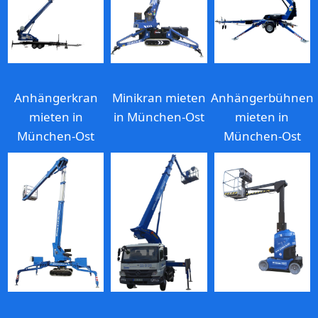
Anhängerkran
Minikran mieten
Anhängerbühnen
mieten in
in München-Ost
mieten in
München-Ost
München-Ost